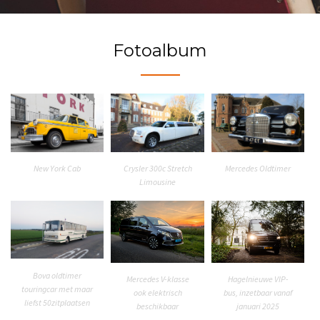
Fotoalbum
New York Cab
Crysler 300c Stretch
Mercedes Oldtimer
Limousine
Bova oldtimer
Hagelnieuwe VIP-
Mercedes V-klasse
touringcar met maar
bus, inzetbaar vanaf
ook elektrisch
liefst 50zitplaatsen
januari 2025
beschikbaar