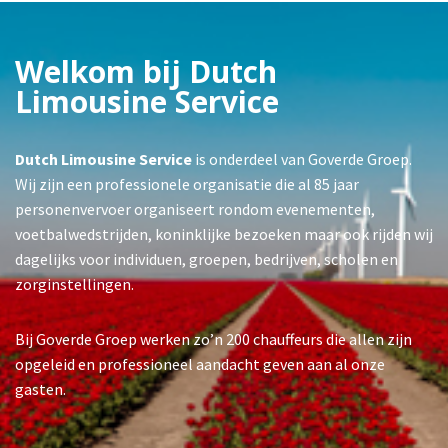
Welkom bij Dutch
Limousine Service
Dutch Limousine Service
is onderdeel van Goverde Groep.
Wij zijn een professionele organisatie die al 85 jaar
personenvervoer organiseert rondom evenementen,
voetbalwedstrijden, koninklijke bezoeken maar ook rijden wij
dagelijks voor individuen, groepen, bedrijven, scholen en
zorginstellingen.
Bij Goverde Groep werken zo’n 200 chauffeurs die allen zijn
opgeleid en professioneel aandacht geven aan al onze
gasten.