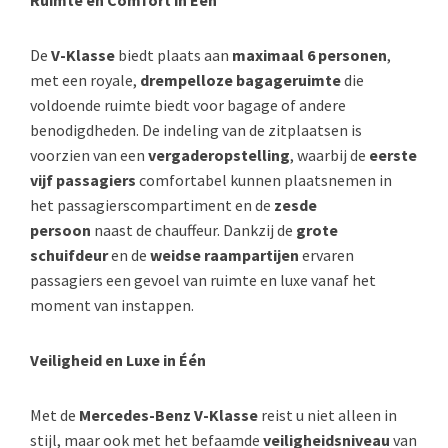
Ruimte en Comfort in Één
De
V-Klasse
biedt plaats aan
maximaal 6 personen
,
met een royale,
drempelloze bagageruimte
die
voldoende ruimte biedt voor bagage of andere
benodigdheden. De indeling van de zitplaatsen is
voorzien van een
vergaderopstelling
, waarbij de
eerste
vijf passagiers
comfortabel kunnen plaatsnemen in
het passagierscompartiment en de
zesde
persoon
naast de chauffeur. Dankzij de
grote
schuifdeur
en de
weidse raampartijen
ervaren
passagiers een gevoel van ruimte en luxe vanaf het
moment van instappen.
Veiligheid en Luxe in Één
Met de
Mercedes-Benz V-Klasse
reist u niet alleen in
stijl, maar ook met het befaamde
veiligheidsniveau
van