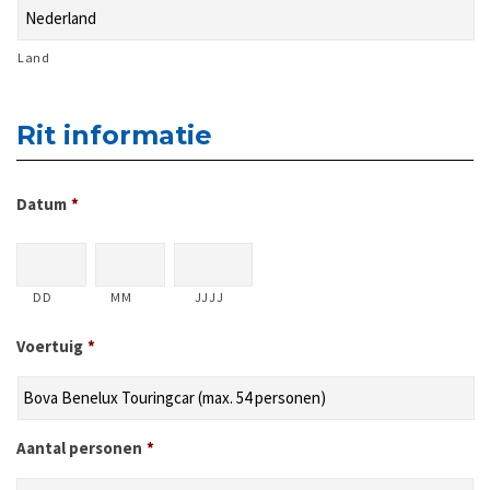
Land
Rit informatie
Datum
*
DD
MM
JJJJ
Voertuig
*
Aantal personen
*