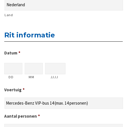
Land
Rit informatie
Datum
*
DD
MM
JJJJ
Voertuig
*
Aantal personen
*