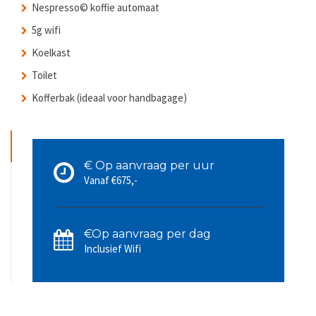
Nespresso© koffie automaat
5g wifi
Koelkast
Toilet
Kofferbak (ideaal voor handbagage)
€ Op aanvraag per uur
Vanaf €675,-
€Op aanvraag per dag
Inclusief Wifi