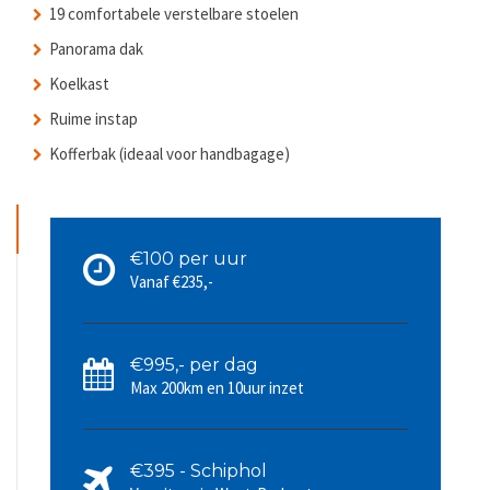
19 comfortabele verstelbare stoelen
Panorama dak
Koelkast
Ruime instap
Kofferbak (ideaal voor handbagage)
€100 per uur
Vanaf €235,-
€995,- per dag
Max 200km en 10uur inzet
€395 - Schiphol