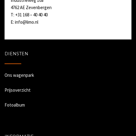
Industrieweg 10a
4762 AE Zevenbergen
T: +31 168 – 40 40 40
E:
info@limo.nl
DIENSTEN
Ons wagenpark
Prijsoverzicht
Fotoalbum