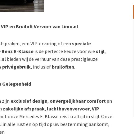
VIP en Bruiloft Vervoer van Limo.nl
afspraken, een VIP-ervaring of een
speciale
-Benz E-Klasse
is de perfecte keuze voor wie
stijl
,
.nl
bieden wij de verhuur van deze prestigieuze
s
privégebruik
, inclusief
bruiloften
.
e Gelegenheid
 zijn
exclusief design
,
onvergelijkbaar comfort
en
en
zakelijke afspraak
,
luchthavenvervoer
,
VIP
met onze Mercedes E-Klasse reist u altijd in stijl. Onze
u in alle rust en op tijd op uw bestemming aankomt,
en.