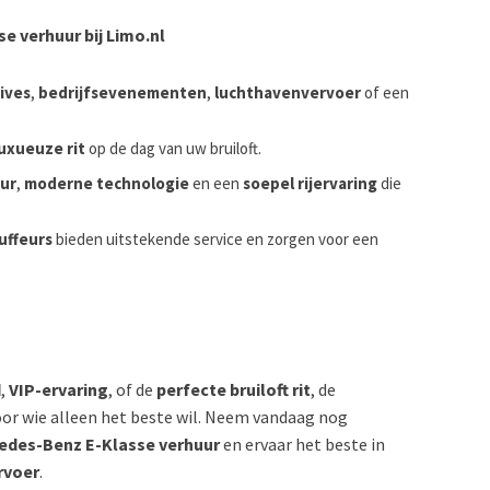
 verhuur bij Limo.nl
ives
,
bedrijfsevenementen
,
luchthavenvervoer
of een
luxueuze rit
op de dag van uw bruiloft.
eur
,
moderne technologie
en een
soepel rijervaring
die
uffeurs
bieden uitstekende service en zorgen voor een
d
,
VIP-ervaring
, of de
perfecte bruiloft rit
, de
voor wie alleen het beste wil. Neem vandaag nog
edes-Benz E-Klasse verhuur
en ervaar het beste in
rvoer
.