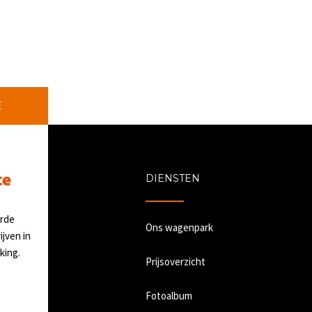
E
DIENSTEN
erde
Ons wagenpark
jven in
king.
Prijsoverzicht
Fotoalbum