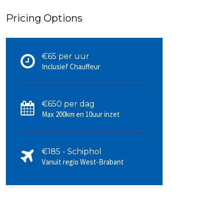
Pricing Options
€65 per uur
Inclusief Chauffeur
€650 per dag
Max 200km en 10uur inzet
€185 - Schiphol
Vanuit regio West-Brabant